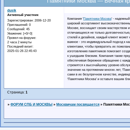
Памятники Москва — Вечная кр
dusik
Активный участник
Компания '
Памятники Москва
' - надежны
Зарегистрирован
: 2006-12-20
широкий ассортимент высококачественных
Приглашений:
0
Москве, восхищает своим мастерством и 
Сообщений:
45
отличающееся не только долговечностью,
Уважение:
[+0/-0]
стилей и дизайнов, каждый клиент может
Провел на форуме:
важное - это индивидуальный подход к к
2 часа 2 минуты
клиентами, чтобы превратить их пожелан
Последний визит:
2025-01-26 22:45:43
изготовлению памятников помогают созд
к ушедшим близким. Компания также предл
обеспечивая бережное обращение с кажды
стремятся к высочайшему уровню обслужи
значение на протяжении многих лет, 'Пам
сами в их безупречном качестве, индиви
'Памятники Москва' и оставьте вашим б
Страница:
1
»
ФОРУМ СПБ И МОСКВЫ
»
Москвичам посвящается
»
Памятники Мос