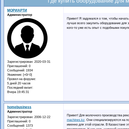
Где купить оборудование для 
МОРИАРТИ
Администратор
Привет! Я задумался о том, чтобы начать
лучше всего закупить оборудование для э
кого-то уже есть опыт с подобными поку
Зарегистрирован
: 2020-03-31
Приглашений:
0
Сообщений:
1934
Уважение:
[+0/-0]
Провел на форуме:
5 дней 20 часов
Последний визит:
Вчера 19:45:31
homebusiness
Администратор
Привет! Для молочного производства ре
Зарегистрирован
: 2006-12-22
machines.kz
. Они специализируются на п
Приглашений:
0
именно для этой отрасли. В Казахстане э
Сообщений:
1373
предприятия. У них есть широкий ассорт