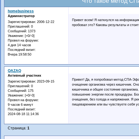
Что такое метод С
homebusiness
Администратор
Привет всем! Я наткнулся на информаци
Зарегистрирован
: 2006-12-22
пробовал это? Каковы результаты и стоит
Приглашений:
0
Сообщений:
1373
Уважение:
[+0/-0]
Провел на форуме:
4 дня 14 часов
Последний визит:
Вчера 19:58:50
QAZAQ
Активный участник
Привет! Да, я попробовал метод СПА-Э
Зарегистрирован
: 2023-09-15
очищение организма через кишечник. Он
Приглашений:
0
кишечника и общее состояние организма.
Сообщений:
175
повышение энергии после процедуры. Бол
Уважение:
[+0/-0]
очищения, без голода и напряжения. Я р
Провел на форуме:
пищеварением или вы чувствуете себя у
9 часов 6 минут
Последний визит:
2024-08-18 11:14:36
Страница:
1