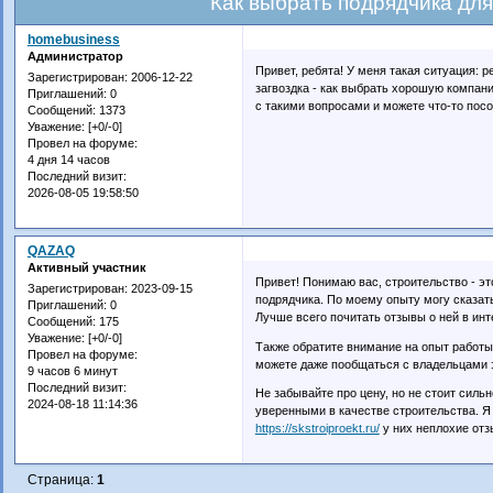
Как выбрать подрядчика дл
homebusiness
Администратор
Привет, ребята! У меня такая ситуация: 
Зарегистрирован
: 2006-12-22
загвоздка - как выбрать хорошую компани
Приглашений:
0
с такими вопросами и можете что-то пос
Сообщений:
1373
Уважение:
[+0/-0]
Провел на форуме:
4 дня 14 часов
Последний визит:
2026-08-05 19:58:50
QAZAQ
Активный участник
Привет! Понимаю вас, строительство - эт
Зарегистрирован
: 2023-09-15
подрядчика. По моему опыту могу сказат
Приглашений:
0
Лучше всего почитать отзывы о ней в инт
Сообщений:
175
Уважение:
[+0/-0]
Также обратите внимание на опыт работы
Провел на форуме:
можете даже пообщаться с владельцами э
9 часов 6 минут
Последний визит:
Не забывайте про цену, но не стоит силь
2024-08-18 11:14:36
уверенными в качестве строительства. Я
https://skstroiproekt.ru/
у них неплохие отзы
Страница:
1