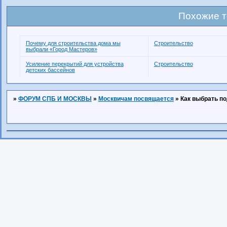
Похожие 
Почему для строительства дома мы
Строительство
выбрали «Город Мастеров»
Усиление перекрытий для устройства
Строительство
детских бассейнов
»
ФОРУМ СПБ И МОСКВЫ
»
Москвичам посвящается
»
Как выбрать п