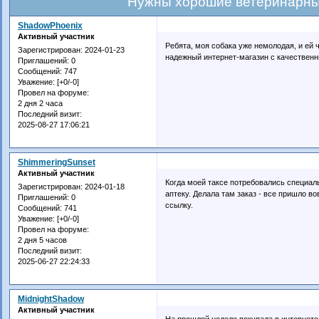
Нужны хорошие ветеринарны
ShadowPhoenix
Активный участник
Ребята, моя собака уже немолодая, и ей 
Зарегистрирован
: 2024-01-23
надежный интернет-магазин с качественн
Приглашений:
0
Сообщений:
747
Уважение:
[+0/-0]
Провел на форуме:
2 дня 2 часа
Последний визит:
2025-08-27 17:06:21
ShimmeringSunset
Активный участник
Когда моей таксе потребовались специа
Зарегистрирован
: 2024-01-18
аптеку. Делала там заказ - все пришло в
Приглашений:
0
ссылку.
Сообщений:
741
Уважение:
[+0/-0]
Провел на форуме:
2 дня 5 часов
Последний визит:
2025-06-27 22:24:33
MidnightShadow
Активный участник
На прошлой неделе покупала в интернете