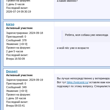
Провел на форуме:
а какие именно?
1 день 0 часов
Последний визит:
2026-07-24 09:30:19
korso
Активный участник
Зарегистрирован
: 2024-09-18
Ребята, моя собака уже немолода
Приглашений:
0
Сообщений:
378
Уважение:
[+0/-0]
Провел на форуме:
и мой пёс уже в возрасте
2 дня 5 часов
Последний визит:
Вчера 16:50:09
Dessert
Активный участник
Вы лучше непосредственно у ветеринара п
Зарегистрирован
: 2024-09-19
Вот тут
https://vetcentr.ru/
оставлю вам кон
Приглашений:
0
подскажут по этому вопросу. Специалист
Сообщений:
349
Уважение:
[+0/-0]
Провел на форуме:
1 день 18 часов
Последний визит:
Вчера 09:03:41