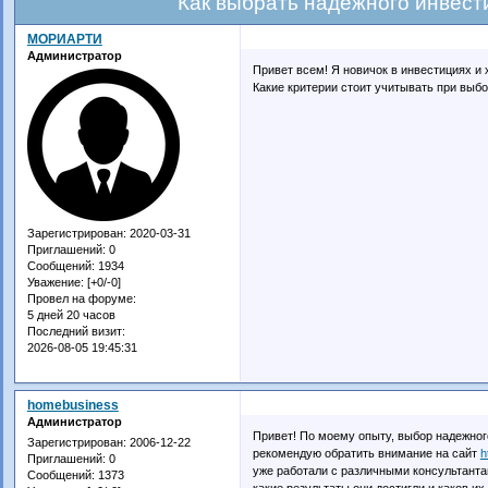
Как выбрать надежного инвест
МОРИАРТИ
Администратор
Привет всем! Я новичок в инвестициях и
Какие критерии стоит учитывать при выб
Зарегистрирован
: 2020-03-31
Приглашений:
0
Сообщений:
1934
Уважение:
[+0/-0]
Провел на форуме:
5 дней 20 часов
Последний визит:
2026-08-05 19:45:31
homebusiness
Администратор
Привет! По моему опыту, выбор надежног
Зарегистрирован
: 2006-12-22
рекомендую обратить внимание на сайт
h
Приглашений:
0
уже работали с различными консультанта
Сообщений:
1373
какие результаты они достигли и каков их