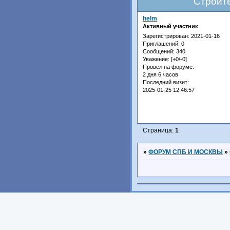
Строите
helm
Активный участник
Зарегистрирован
: 2021-01-16
Приглашений:
0
Сообщений:
340
Уважение:
[+0/-0]
Провел на форуме:
2 дня 6 часов
Последний визит:
2025-01-25 12:46:57
Страница:
1
»
ФОРУМ СПБ И МОСКВЫ
»