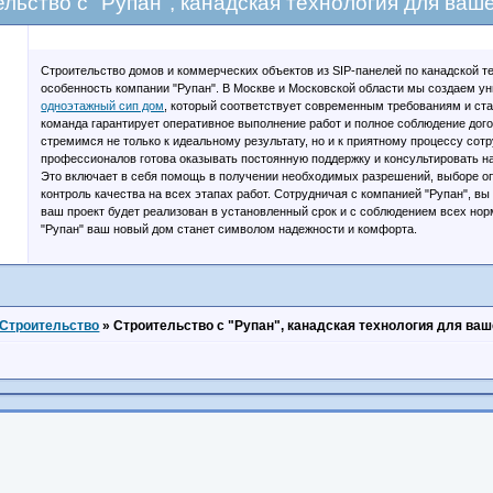
льство с "Рупан", канадская технология для ваш
Строительство домов и коммерческих объектов из SIP-панелей по канадской те
особенность компании "Рупан". В Москве и Московской области мы создаем у
одноэтажный сип дом
, который соответствует современным требованиям и ст
команда гарантирует оперативное выполнение работ и полное соблюдение дог
стремимся не только к идеальному результату, но и к приятному процессу со
профессионалов готова оказывать постоянную поддержку и консультировать на
Это включает в себя помощь в получении необходимых разрешений, выборе о
контроль качества на всех этапах работ. Сотрудничая с компанией "Рупан", вы
ваш проект будет реализован в установленный срок и с соблюдением всех нор
"Рупан" ваш новый дом станет символом надежности и комфорта.
Строительство
»
Строительство с "Рупан", канадская технология для ва