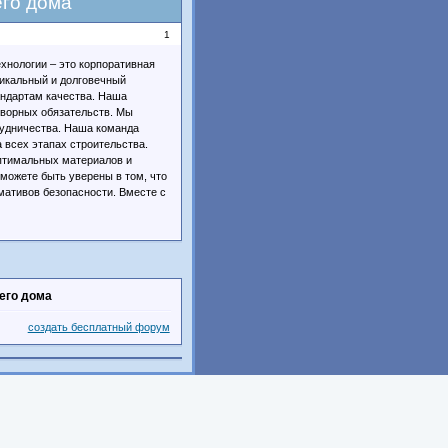
его дома
1
хнологии – это корпоративная
никальный и долговечный
андартам качества. Наша
оворных обязательств. Мы
трудничества. Наша команда
 всех этапах строительства.
птимальных материалов и
 можете быть уверены в том, что
мативов безопасности. Вместе с
шего дома
создать бесплатный форум