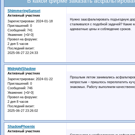
В какой фирме заказать асфальтирова
ShimmeringSunset
Активный участник
Нужно заасфальтировать подъездную доро
Зарегистрирован
: 2024-01-18
сталкивался с подобной задачей? Какие 
Приглашений:
0
адекватные цены и соблюдение сроков.
Сообщений:
741
Уважение:
[+0/-0]
Провел на форуме:
2 дня 5 часов
Последний визит:
2025-06-27 22:24:33
MidnightShadow
Активный участник
Прошлым летом занимались асфальтирова
Зарегистрирован
: 2024-01-22
непростым – пришлось перелопатить кучу
Приглашений:
0
знакомых. Работу выполнили качественно
Сообщений:
746
Уважение:
[+0/-0]
Провел на форуме:
2 дня 8 часов
Последний визит:
2025-06-27 23:26:02
ShadowPhoenix
Активный участник
Столкнулся с необходимостью асфальтиро