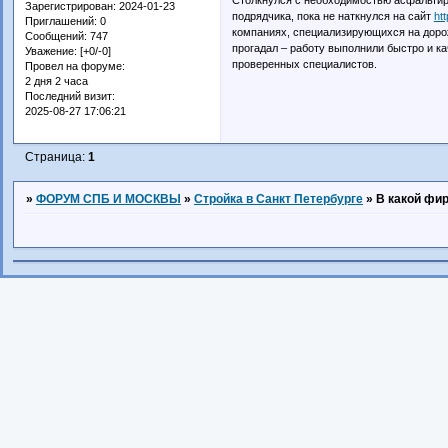
Зарегистрирован
: 2024-01-23
подрядчика, пока не наткнулся на сайт
ht
Приглашений:
0
компаниях, специализирующихся на дорож
Сообщений:
747
прогадал – работу выполнили быстро и к
Уважение:
[+0/-0]
проверенных специалистов.
Провел на форуме:
2 дня 2 часа
Последний визит:
2025-08-27 17:06:21
Страница:
1
»
ФОРУМ СПБ И МОСКВЫ
»
Стройка в Санкт Петербурге
»
В какой фи