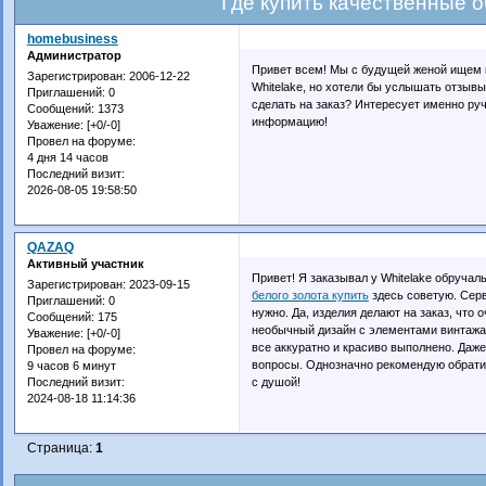
Где купить качественные 
homebusiness
Администратор
Привет всем! Мы с будущей женой ищем к
Зарегистрирован
: 2006-12-22
Whitelake, но хотели бы услышать отзывы 
Приглашений:
0
сделать на заказ? Интересует именно ру
Сообщений:
1373
информацию!
Уважение:
[+0/-0]
Провел на форуме:
4 дня 14 часов
Последний визит:
2026-08-05 19:58:50
QAZAQ
Активный участник
Привет! Я заказывал у Whitelake обруча
Зарегистрирован
: 2023-09-15
белого золота купить
здесь советую. Серв
Приглашений:
0
нужно. Да, изделия делают на заказ, что 
Сообщений:
175
необычный дизайн с элементами винтажа,
Уважение:
[+0/-0]
все аккуратно и красиво выполнено. Даже
Провел на форуме:
вопросы. Однозначно рекомендую обратит
9 часов 6 минут
с душой!
Последний визит:
2024-08-18 11:14:36
Страница:
1