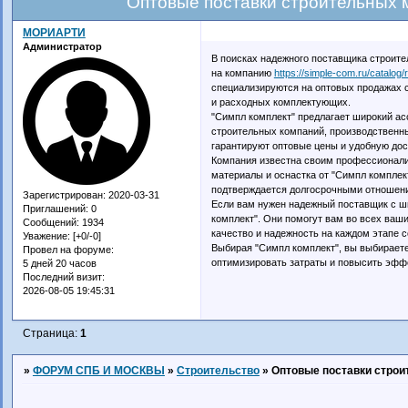
Оптовые поставки строительных 
МОРИАРТИ
Администратор
В поисках надежного поставщика строит
на компанию
https://simple-com.ru/catalog
специализируются на оптовых продажах с
и расходных комплектующих.
"Симпл комплект" предлагает широкий ас
строительных компаний, производственн
гарантируют оптовые цены и удобную дос
Компания известна своим профессионали
материалы и оснастка от "Симпл комплек
подтверждается долгосрочными отношен
Зарегистрирован
: 2020-03-31
Если вам нужен надежный поставщик с ш
Приглашений:
0
комплект". Они помогут вам во всех ваш
Сообщений:
1934
качество и надежность на каждом этапе 
Уважение:
[+0/-0]
Выбирая "Симпл комплект", вы выбираете
Провел на форуме:
оптимизировать затраты и повысить эфф
5 дней 20 часов
Последний визит:
2026-08-05 19:45:31
Страница:
1
»
ФОРУМ СПБ И МОСКВЫ
»
Строительство
»
Оптовые поставки строи