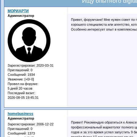
Ищу опытного digita
МОРИАРТИ
Администратор
Привет, форумчане! Мне нужен совет по п
хорошего специалиста или агентство, кот
Особенно интересует опыт в комплексных
Зарегистрирован
: 2020-03-31
Приглашений:
0
Сообщений:
1934
Уважение:
[+0/-0]
Провел на форуме:
5 дней 20 часов
Последний визит:
2026-08-05 19:45:31
homebusiness
Администратор
Привет! Рекомендую обратиться к Алекс
Зарегистрирован
: 2006-12-22
профессиональный маркетолог полного ц
Приглашений:
0
годов и за это время успел запустить 9 
Сообщений:
1373
провёл более 17 лет совокупного опыта.