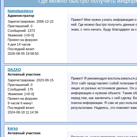
Где можно быстро получить инфор
homebusiness
Администратор
Привет! Мне нужно узнать информацию о 
Зарегистрирован
: 2006-12-22
ней. Где можно быстро получить данные 
Приглашений:
0
знаю, с чего начать. Буду благодарен за с
Сообщений:
1373
Уважение:
[+0/-0]
Провел на форуме:
4 дня 14 часов
Последний визит:
2026-08-05 19:58:50
QAZAQ
Активный участник
Привет! Я рекомендую воспользоваться р
Зарегистрирован
: 2023-09-15
Этот сайт представляет собой телеграм-
Приглашений:
0
лицах из разных источников данных. Он 
Сообщений:
175
информацию о нужном объекте. Таким об
Уважение:
[+0/-0]
перед тем, как заключить с ней сделку. Б
Провел на форуме:
поиска информации. Я сам не раз пользо
9 часов 6 минут
результатами. Надеюсь, это поможет вам
Последний визит:
2024-08-18 11:14:36
korso
Активный участник
Правильно, нужно проверить все как сле