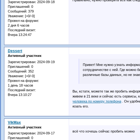
Зарегистрирован
: 2024-09-18
Приглашений:
0
Сообщений:
379
Уважение:
[+0/-0]
Провел на форуме:
2 дня 6 часов
Последний визит:
Вчера 13:24:47
Dessert
Активный участник
Зарегистрирован
: 2024-09-19
Привет! Мне нужно узнать информа
Приглашений:
0
сотрудничестве с ней. Где можно 
Сообщений:
352
различные базы данных, но не знаю,
Уважение:
[+0/-0]
Провел на форуме:
1 день 18 часов
Последний визит:
Вы, кстати, можете так же пробить инфор
Вчера 13:10:27
живем в 21 веке и сейчас есть сервисы, 
человека по номеру телефона
. Он удобн
юзать его.
VikMax
Активный участник
всё что хочешь сейчас пробить можно
Зарегистрирован
: 2024-09-17
Приглашений:
0