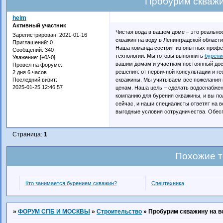
Пробурим скважи
helm
Активный участник
Чистая вода в вашем доме – это реально
Зарегистрирован
: 2021-01-16
скважин на воду в Ленинградской области
Приглашений:
0
Наша команда состоит из опытных профе
Сообщений:
340
технологии. Мы готовы выполнить
бурени
Уважение:
[+0/-0]
вашим домам и участкам постоянный дост
Провел на форуме:
решения: от первичной консультации и ге
2 дня 6 часов
скважины. Мы учитываем все пожелания 
Последний визит:
2025-01-25 12:46:57
ценам. Наша цель – сделать водоснабже
компанию для бурения скважины, и вы по
сейчас, и наши специалисты ответят на 
выгодные условия сотрудничества. Обес
Страница:
1
Похожие 
Кто занимается бурением скважин?
Спецтехника
»
ФОРУМ СПБ И МОСКВЫ
»
Строительство
»
Пробурим скважину на в