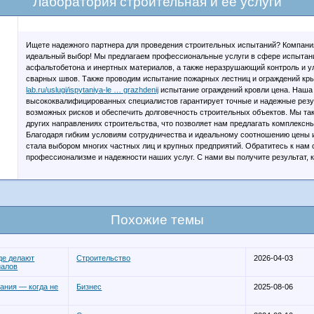
Лаборатория строительная и ее услуги
Ищете надежного партнера для проведения строительных испытаний? Компан
идеальный выбор! Мы предлагаем профессиональные услуги в сфере испытаний
асфальтобетона и инертных материалов, а также неразрушающий контроль и 
сварных швов. Также проводим испытание пожарных лестниц и ограждений к
lab.ru/uslugi/ispytaniya-le … grazhdenij
испытание ограждений кровли цена. Наша
высококвалифицированных специалистов гарантирует точные и надежные резу
возможных рисков и обеспечить долговечность строительных объектов. Мы та
других направлениях строительства, что позволяет нам предлагать комплексн
Благодаря гибким условиям сотрудничества и идеальному соотношению цены 
стала выбором многих частных лиц и крупных предприятий. Обратитесь к нам 
профессионализме и надежности наших услуг. С нами вы получите результат, 
Похожие темы
де делают
Строительство
2026-04-03
иалов
вания — когда не
Бизнес
2025-08-06