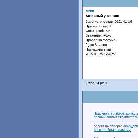
helm
Активный участник
Зарегистрирован
: 2021-01-16
Приглашений:
0
Сообщений:
340
Уважение:
[+0/-0]
Провел на форуме:
2 дня 6 часов
Последний визит:
2025-01-25 12:46:57
Страница:
1
Подскажите лабораторию, г
полный анализ стройматер
Услуги по поверке оборудо
хочется бегать самому