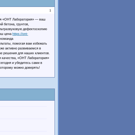
1
ия «ОНТ Лаборатория» — ваш
 бетона, грунтов,
ультразвуковую дефектоскопию
рыш цена
https://ont-
 команда
льтаты, помогая вам избежать
кже активно развиваемся в
ые решения для наших клиентов.
и качества, «ОНТ Лаборатория»
сегодня и убедитесь сами в
которому можно доверять!