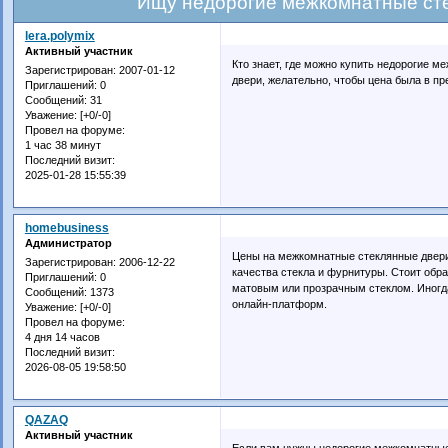
Ищу недорогие межкомнатные сте
lera.polymix
Активный участник
Кто знает, где можно купить недорогие 
Зарегистрирован
: 2007-01-12
двери, желательно, чтобы цена была в пр
Приглашений:
0
Сообщений:
31
Уважение:
[+0/-0]
Провел на форуме:
1 час 38 минут
Последний визит:
2025-01-28 15:55:39
homebusiness
Администратор
Цены на межкомнатные стеклянные двери 
Зарегистрирован
: 2006-12-22
качества стекла и фурнитуры. Стоит обра
Приглашений:
0
матовым или прозрачным стеклом. Иногд
Сообщений:
1373
онлайн-платформ.
Уважение:
[+0/-0]
Провел на форуме:
4 дня 14 часов
Последний визит:
2026-08-05 19:58:50
QAZAQ
Активный участник
Если вам нужны недорогие межкомнатные