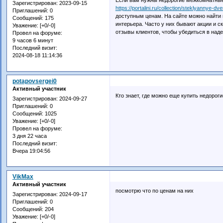
Зарегистрирован
: 2023-09-15
https://portalini.ru/collection/steklyannye-dve
Приглашений:
0
доступным ценам. На сайте можно найти 
Сообщений:
175
интерьера. Часто у них бывают акции и с
Уважение:
[+0/-0]
отзывы клиентов, чтобы убедиться в наде
Провел на форуме:
9 часов 6 минут
Последний визит:
2024-08-18 11:14:36
potapovsergei0
Активный участник
Кто знает, где можно еще купить недоро
Зарегистрирован
: 2024-09-27
Приглашений:
0
Сообщений:
1025
Уважение:
[+0/-0]
Провел на форуме:
3 дня 22 часа
Последний визит:
Вчера 19:04:56
VikMax
Активный участник
посмотрю что по ценам на них
Зарегистрирован
: 2024-09-17
Приглашений:
0
Сообщений:
204
Уважение:
[+0/-0]