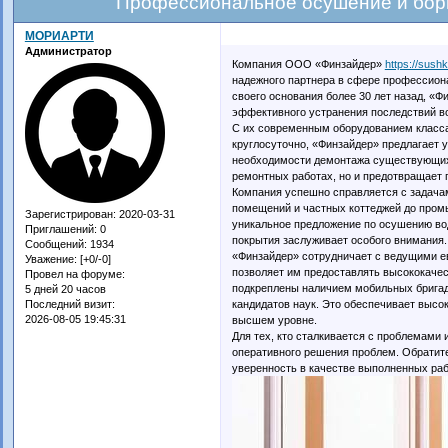
Профессиональное осушение и бор
МОРИАРТИ
Администратор
Компания ООО «Финзайдер»
https://sush
надежного партнера в сфере профессион
своего основания более 30 лет назад, «Ф
эффективного устранения последствий в
С их современным оборудованием класс
круглосуточно, «Финзайдер» предлагает у
необходимости демонтажа существующих п
ремонтных работах, но и предотвращает п
Компания успешно справляется с задача
помещений и частных коттеджей до промы
Зарегистрирован
: 2020-03-31
уникальное предложение по осушению во
Приглашений:
0
покрытия заслуживает особого внимания.
Сообщений:
1934
«Финзайдер» сотрудничает с ведущими е
Уважение:
[+0/-0]
позволяет им предоставлять высококаче
Провел на форуме:
подкреплены наличием мобильных бригад
5 дней 20 часов
кандидатов наук. Это обеспечивает высок
Последний визит:
2026-08-05 19:45:31
высшем уровне.
Для тех, кто сталкивается с проблемами
оперативного решения проблем. Обратите
уверенность в качестве выполненных раб