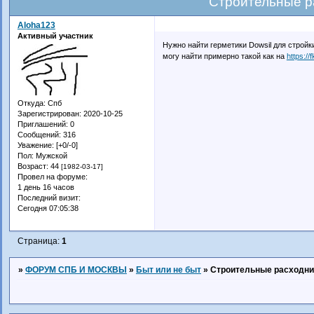
Строительные р
Aloha123
Активный участник
Нужно найти герметики Dowsil для стройк
могу найти примерно такой как на
https://
Откуда:
Спб
Зарегистрирован
: 2020-10-25
Приглашений:
0
Сообщений:
316
Уважение:
[+0/-0]
Пол:
Мужской
Возраст:
44
[1982-03-17]
Провел на форуме:
1 день 16 часов
Последний визит:
Сегодня 07:05:38
Страница:
1
»
ФОРУМ СПБ И МОСКВЫ
»
Быт или не быт
»
Строительные расходни