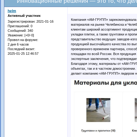
Инновационные решения — это то, что д
helm
Активный участник
Компания «АМ-ГРУПП» зарекомендовала 
Зарегистрирован
: 2021-01-16
материалов на рынке Челябинска и Челяб
Приглашений:
0
клиентам широкий ассортимент продукци
Сообщений:
340
укладки плитки, а также грунтовки и пр
Уважение:
[+0/-0]
представительство ведущих заводов-изг
Провел на форуме:
продукцией высочайшего качества по вы
2 дня 6 часов
проверенного временем партнера, спосо
Последний визит:
2025-01-25 12:46:57
площадки по всей России. Вся продукция
экспертные заключения, что подтверждае
Благодаря этому, материалы от «АМ-ГРУ
объектах, так и в частном домостроении.
делает компанию «АМ-ГРУПП» лидером н