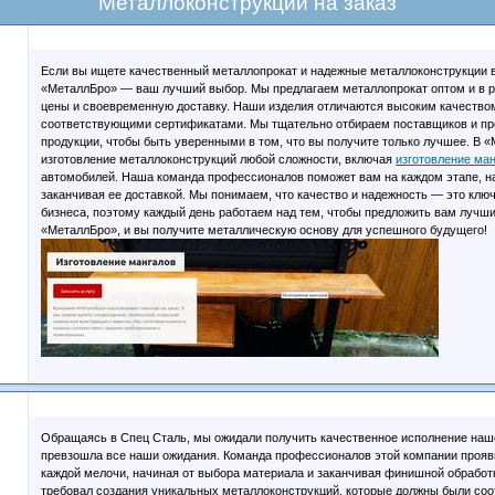
Металлоконструкции на заказ
Если вы ищете качественный металлопрокат и надежные металлоконструкции в
«МеталлБро» — ваш лучший выбор. Мы предлагаем металлопрокат оптом и в р
цены и своевременную доставку. Наши изделия отличаются высоким качество
соответствующими сертификатами. Мы тщательно отбираем поставщиков и п
продукции, чтобы быть уверенными в том, что вы получите только лучшее. В 
изготовление металлоконструкций любой сложности, включая
изготовление ма
автомобилей. Наша команда профессионалов поможет вам на каждом этапе, на
заканчивая ее доставкой. Мы понимаем, что качество и надежность — это кл
бизнеса, поэтому каждый день работаем над тем, чтобы предложить вам лучши
«МеталлБро», и вы получите металлическую основу для успешного будущего!
Обращаясь в Спец Сталь, мы ожидали получить качественное исполнение наше
превзошла все наши ожидания. Команда профессионалов этой компании прояв
каждой мелочи, начиная от выбора материала и заканчивая финишной обработ
требовал создания уникальных металлоконструкций, которые должны были соо