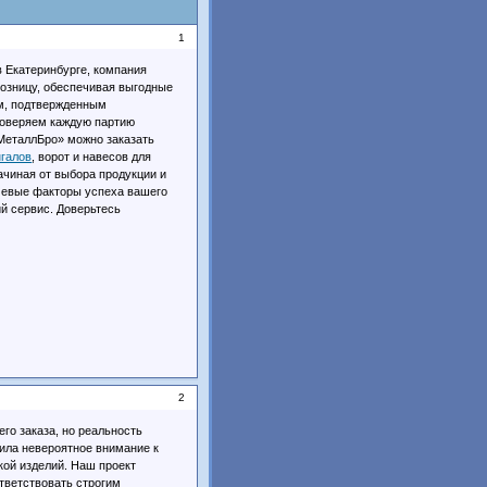
1
 Екатеринбурге, компания
озницу, обеспечивая выгодные
м, подтвержденным
роверяем каждую партию
«МеталлБро» можно заказать
нгалов
, ворот и навесов для
чиная от выбора продукции и
ючевые факторы успеха вашего
й сервис. Доверьтесь
2
го заказа, но реальность
ила невероятное внимание к
кой изделий. Наш проект
тветствовать строгим