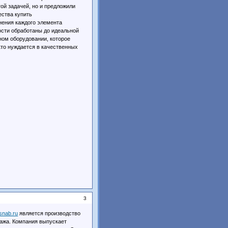
ой задачей, но и предложили
ества купить
нения каждого элемента
ости обработаны до идеальной
ном оборудовании, которое
кто нуждается в качественных
3
lsnab.ru
является производство
тажа. Компания выпускает