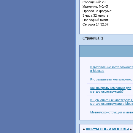
Сообщений:
29
Уважение:
[+0/-0]
Провел на форуме:
3 часа 32 минуты
Последний визит:
Сегодня 14:32:57
Страница:
1
Изготовление металлоконст
в Москве
Кто заказывал металлоконс
Как выбрать компанию для
металлоконструкций?
Ищем опытных мастеров: Гд
металлоконструкции в Мос
Металлоконструкции и мет
»
ФОРУМ СПБ И МОСКВЫ
»