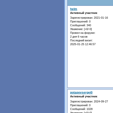
helm
Активный участник
Зарегистрирован
: 2021-01-16
Приглашений:
0
Сообщений:
340
Уважение:
[+0/-0]
Провел на форуме:
2 дня 6 часов
Последний визит:
2025-01-25 12:46:57
potapovsergei0
Активный участник
Зарегистрирован
: 2024-09-27
Приглашений:
0
Сообщений:
1028
Уважение:
[+0/-0]