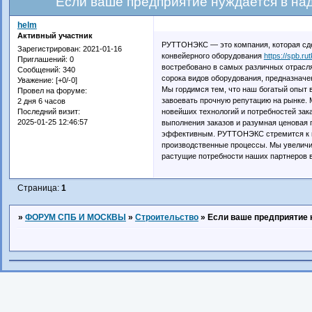
Если ваше предприятие нуждается в на
helm
Активный участник
РУТТОНЭКС — это компания, которая сде
Зарегистрирован
: 2021-01-16
конвейерного оборудования
https://spb.r
Приглашений:
0
востребовано в самых различных отрасл
Сообщений:
340
сорока видов оборудования, предназначе
Уважение:
[+0/-0]
Мы гордимся тем, что наш богатый опыт 
Провел на форуме:
завоевать прочную репутацию на рынке.
2 дня 6 часов
новейших технологий и потребностей за
Последний визит:
2025-01-25 12:46:57
выполнения заказов и разумная ценовая 
эффективным. РУТТОНЭКС стремится к н
производственные процессы. Мы увеличи
растущие потребности наших партнеров 
Страница:
1
»
ФОРУМ СПБ И МОСКВЫ
»
Строительство
»
Если ваше предприятие 