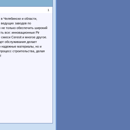
1
в Челябинске и области,
 ведущих заводов по
м не только обеспечить широкий
ть все: инновационные Pir
 смеси Ceresit и многое другое.
арт обслуживания делает
о надежные материалы, но и
роцесс строительства, делая
!