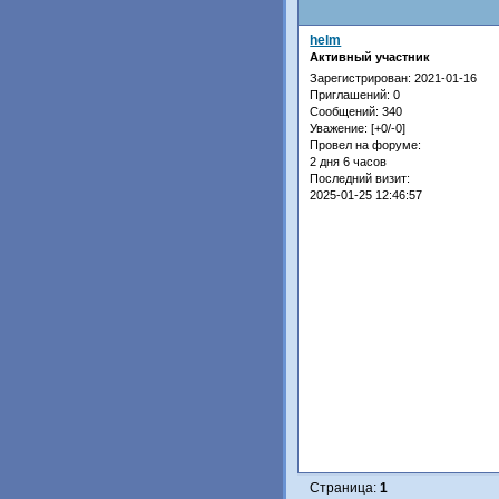
helm
Активный участник
Зарегистрирован
: 2021-01-16
Приглашений:
0
Сообщений:
340
Уважение:
[+0/-0]
Провел на форуме:
2 дня 6 часов
Последний визит:
2025-01-25 12:46:57
Страница:
1