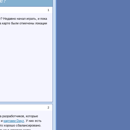
ne?
1
? Недавно начал играть, и пока
а карте были отмечены локации
2
а разработчиков, которые
и и
картами Dayz
. У них есть
это хорошо сбалансировано.
ться в игровом мире.