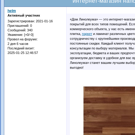
интернет-магазин нап
helm
Активный участник
«Дом Линолеума» — это интернет-магази
Зарегистрирован
: 2021-01-16
покрытий для всех типов помещений. Есл
Приглашений:
0
коммерческого объекта, у нас есть именн
Сообщений:
340
плитка,
паркет
и ламинат различных цвето
Уважение:
[+0/-0]
сотрудничеству с крупнейшими производ
Провел на форуме:
постоянные скидки. Каждый клиент получ
2 дня 6 часов
консультации по выбору материалов. Мы 
Последний визит:
2025-01-25 12:46:57
эксплуатации, бюджета и ваших предпочте
организуем доставку в удобное для вас в
Линолеума» станет вашим лучшим выборо
выгодно!