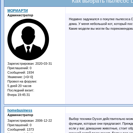
Как выбрать пылесос 
МОРИАРТИ
Администратор
Недавно задумался о покупке пылесоса D
дома. У меня небольшой кот, который пос
Какие модели вы могли бы порекомендова
Зарегистрирован
: 2020-03-31
Приглашений:
0
Сообщений:
1934
Уважение:
[+0/-0]
Провел на форуме:
5 дней 20 часов
Последний визит:
Вчера 19:45:31
homebusiness
Администратор
Выбор техники Dyson действительно мож
Зарегистрирован
: 2006-12-22
функции, которые они предлагают. Прежде
Приглашений:
0
если у вас домашние животные, стоит об
Сообщений:
1373
мощной силой всасывания. Если у вас не