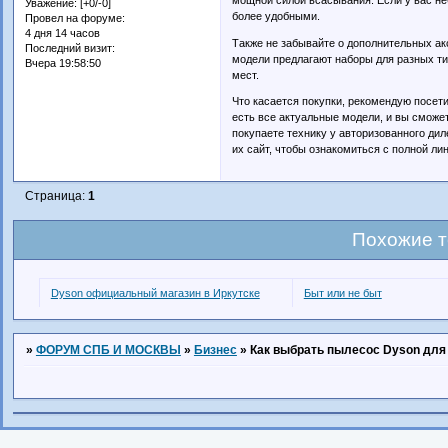
Уважение:
[+0/-0]
более удобными.
Провел на форуме:
4 дня 14 часов
Также не забывайте о дополнительных ак
Последний визит:
модели предлагают наборы для разных т
Вчера 19:58:50
мест.
Что касается покупки, рекомендую посе
есть все актуальные модели, и вы сможет
покупаете технику у авторизованного дил
их сайт, чтобы ознакомиться с полной л
Страница:
1
Похожие 
Dyson официальный магазин в Иркутске
Быт или не быт
»
ФОРУМ СПБ И МОСКВЫ
»
Бизнес
»
Как выбрать пылесос Dyson для