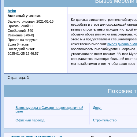
Вывоз мебели 
helm
Активный участник
Когда накапливается строительный мусор,
Зарегистрирован
: 2021-01-16
неудобств и угроз для окружающей среды
Приглашений:
0
вывозу строительных отходов и старой м
Сообщений:
340
обрывки обоев или куски гипсокартона, н
Уважение:
[+0/-0]
этого мы предоставляем специализирова
Провел на форуме:
качественно выполнят
вывоз дивана в Ми
2 дня 6 часов
обеспечиваем высокий уровень сервиса 
Последний визит:
2025-01-25 12:46:57
утилизации по всем нормам. "Вывоз Мус
специалистов, имеющих большой опыт в 
мы позаботимся о том, чтобы ваше прост
Страница:
1
Похожие 
Вывоз мусора в Самаре по демократичной
Досуг
цене
Офисный переезд
Строительство