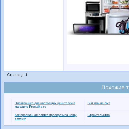
Страница:
1
Похожие 
Электроника для настоящих ценителей в
Быт или не быт
магазине Frontalka.ru
Как правильная плитка преобразила нашу
Строительство
ванную