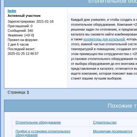
отопительное об
helm
Активный участник
Каждый дом уникален, и чтобы создать в
Зарегистрирован
: 2021-01-16
отопительное оборудование. Компания «2
Приглашений:
0
решении задач по отоплению, и предлага
Сообщений:
340
каталоге вы сможете найти комбинирован
Уважение:
[+0/-0]
а также
коллекторы для котельной
, котор
Провел на форуме:
этого, важной частью отопительной сист
2 дня 6 часов
температурой в помещении, создавая оп
Последний визит:
2025-01-25 12:46:57
этом преимущества сотрудничества с «25
установке отопительного оборудования по
от выбора оборудования до его монтажа и
представленная в каталоге, отличается 
ищете компанию, которая поможет вам со
станет вашим лучшим выбором.
Страница:
1
Похожие 
Отопительное оборудование
Строительство
Подбор и установка отопительного
Москвичам посвящается
оборудования