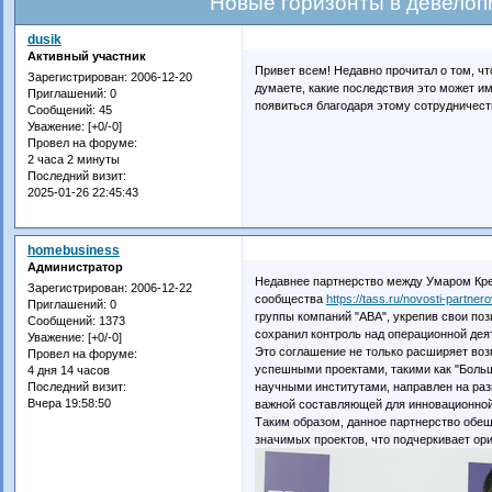
Новые горизонты в девелоп
dusik
Активный участник
Привет всем! Недавно прочитал о том, ч
Зарегистрирован
: 2006-12-20
думаете, какие последствия это может и
Приглашений:
0
появиться благодаря этому сотрудничеств
Сообщений:
45
Уважение:
[+0/-0]
Провел на форуме:
2 часа 2 минуты
Последний визит:
2025-01-26 22:45:43
homebusiness
Администратор
Недавнее партнерство между Умаром Кр
Зарегистрирован
: 2006-12-22
сообщества
https://tass.ru/novosti-partne
Приглашений:
0
группы компаний "АВА", укрепив свои поз
Сообщений:
1373
сохранил контроль над операционной дея
Уважение:
[+0/-0]
Это соглашение не только расширяет воз
Провел на форуме:
успешными проектами, такими как "Боль
4 дня 14 часов
научными институтами, направлен на разв
Последний визит:
Вчера 19:58:50
важной составляющей для инновационной
Таким образом, данное партнерство обеща
значимых проектов, что подчеркивает ор