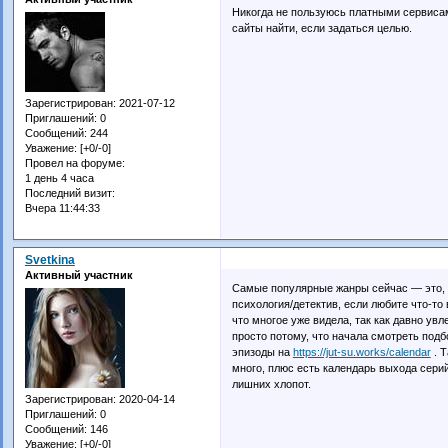
Никогда не пользуюсь платными сервисам
сайты найти, если задаться целью.
Зарегистрирован
: 2021-07-12
Приглашений:
0
Сообщений:
244
Уважение:
[+0/-0]
Провел на форуме:
1 день 4 часа
Последний визит:
Вчера 11:44:33
Svetkina
Активный участник
Самые популярные жанры сейчас — это, н
психология/детектив, если любите что-то
что многое уже видела, так как давно ув
просто потому, что начала смотреть под
эпизоды на
https://jut-su.works/calendar
. Т
много, плюс есть календарь выхода сери
лишних хлопот.
Зарегистрирован
: 2020-04-14
Приглашений:
0
Сообщений:
146
Уважение:
[+0/-0]