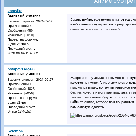
Аниме смотрет
vane4ka
Активный участник
Здравствуйте, еще немного и этот год ск
Зарегистрирован
: 2024-09-30
наибольшей популярностью среди зрителей
Приглашений:
0
аниме можно смотреть онлайн?
Сообщений:
485
Уважение:
[+0/-0]
Провел на форуме:
2 дня 23 часа
Последний визит:
2026-08-04 11:43:02
potapovsergei0
Активный участник
Жанров есть у аниме очень много, по сут
Зарегистрирован
: 2024-09-27
кажется не нужно. Аниме можно смотреть о
Приглашений:
0
просмотра видео. но там вы наверное зна
Сообщений:
1023
бесплатно есть и могу вам подсказать гд
Уважение:
[+0/-0]
только этим сайтом будете пользоваться
Провел на форуме:
найти то аниме, которое вам понравится.
3 дня 21 час
вам советую сделать.
Последний визит:
Вчера 17:46:52
Solomon
Активный участник