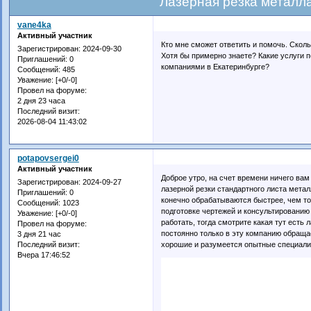
Лазерная резка металл
vane4ka
Активный участник
Кто мне сможет ответить и помочь. Скол
Зарегистрирован
: 2024-09-30
Хотя бы примерно знаете? Какие услуги 
Приглашений:
0
компаниями в Екатеринбурге?
Сообщений:
485
Уважение:
[+0/-0]
Провел на форуме:
2 дня 23 часа
Последний визит:
2026-08-04 11:43:02
potapovsergei0
Активный участник
Доброе утро, на счет времени ничего вам
Зарегистрирован
: 2024-09-27
лазерной резки стандартного листа метал
Приглашений:
0
конечно обрабатываются быстрее, чем то
Сообщений:
1023
подготовке чертежей и консультированию 
Уважение:
[+0/-0]
работать, тогда смотрите какая тут есть
Провел на форуме:
постоянно только в эту компанию обращае
3 дня 21 час
хорошие и разумеется опытные специали
Последний визит:
Вчера 17:46:52