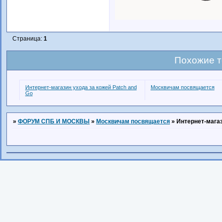
Страница:
1
Похожие 
Интернет-магазин ухода за кожей Patch and
Москвичам посвящается
Go
»
ФОРУМ СПБ И МОСКВЫ
»
Москвичам посвящается
»
Интернет-магаз