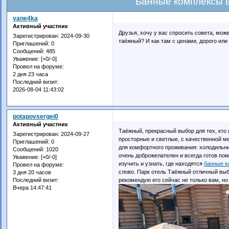
Банные комплексы 
vane4ka
Активный участник
Друзья, хочу у вас спросить совета, мож
Зарегистрирован
: 2024-09-30
таёжный? И как там с ценами, дорого или
Приглашений:
0
Сообщений:
485
Уважение:
[+0/-0]
Провел на форуме:
2 дня 23 часа
Последний визит:
2026-08-04 11:43:02
potapovsergei0
Активный участник
Таёжный, прекрасный выбор для тех, кто
Зарегистрирован
: 2024-09-27
просторные и светлые, с качественной м
Приглашений:
0
для комфортного проживания: холодильни
Сообщений:
1020
очень доброжелателен и всегда готов пом
Уважение:
[+0/-0]
изучить и узнать, где находятся
банные к
Провел на форуме:
слово. Парк отель Таёжный отличный выбо
3 дня 20 часов
рекомендую его сейчас не только вам, н
Последний визит:
Вчера 14:47:41