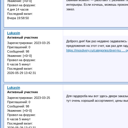
Уважение:
[+0/-0]
интерьеры. Если хочешь, можешь проконс
Провел на форуме:
заказ.
4 дня 14 часов
Последний визит:
Вчера 19:58:50
Lukasin
Активный участник
Доброго дня! Как раз недавно задавались
Зарегистрирован
: 2023-03-25
предложения на этот счет, как раз для га
Приглашений:
0
https://mosdvery.ru/categories/dveri-ku … 
Сообщений:
98
Уважение:
[+0/-0]
Провел на форуме:
6 часов 5 минут
Последний визит:
2026-05-29 13:42:31
Lukasin
Активный участник
Для гардероба мы вот здесь двери заказ
Зарегистрирован
: 2023-03-25
тут очень хороший ассортимент, цены выг
Приглашений:
0
Сообщений:
98
Уважение:
[+0/-0]
Провел на форуме:
6 часов 5 минут
Последний визит:
2026-05-29 13:42:31