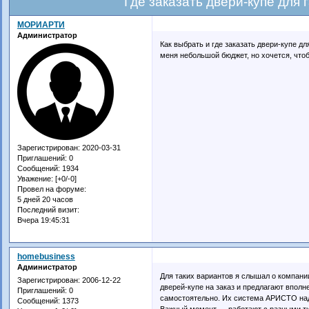
Где заказать двери-купе для
МОРИАРТИ
Администратор
Как выбрать и где заказать двери-купе дл
меня небольшой бюджет, но хочется, что
Зарегистрирован
: 2020-03-31
Приглашений:
0
Сообщений:
1934
Уважение:
[+0/-0]
Провел на форуме:
5 дней 20 часов
Последний визит:
Вчера 19:45:31
homebusiness
Администратор
Для таких вариантов я слышал о компан
Зарегистрирован
: 2006-12-22
дверей-купе на заказ и предлагают вполн
Приглашений:
0
самостоятельно. Их система АРИСТО над
Сообщений:
1373
Важный момент — работают с разными ти