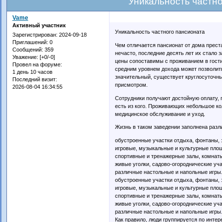
Уникальность частн
Vame
Активный участник
Уникальность частного пансионата
Зарегистрирован
: 2024-09-18
Приглашений:
0
Чем отличается пансионат от дома прест
Сообщений:
359
нечасто, последние десять лет их стало
Уважение:
[+0/-0]
цены сопоставимы с проживанием в гости
Провел на форуме:
средним уровнем дохода может позволит
1 день 10 часов
значительный, существует круглосуточн
Последний визит:
присмотром.
2026-08-04 16:34:55
Сотрудники получают достойную оплату, 
есть из кого. Проживающих небольшое ко
медицинское обслуживание и уход.
Жизнь в таком заведении заполнена раз
обустроенные участки отдыха, фонтаны, 
игровые, музыкальные и культурные пло
спортивные и тренажерные залы, комнат
живые уголки, садово-огороднические уча
различные настольные и напольные игры
обустроенные участки отдыха, фонтаны, 
игровые, музыкальные и культурные пло
спортивные и тренажерные залы, комнат
живые уголки, садово-огороднические уча
различные настольные и напольные игры
Как правило, люди группируется по инте