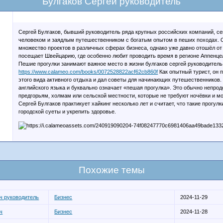
Булгаков Сергей руководитель
Сергей Булгаков, бывший руководитель ряда крупных российских компаний, с
человеком и заядлым путешественником с богатым опытом в пеших походах. 
множество проектов в различных сферах бизнеса, однако уже давно отошёл от
посещает Швейцарию, где особенно любит проводить время в регионе Аппенце
Пешие прогулки занимают важное место в жизни булгаков сергей руководитель
https://www.calameo.com/books/0072528822acf62cb860f
Как опытный турист, он 
этого вида активного отдыха и дал советы для начинающих путешественников.
английского языка и буквально означает «пешая прогулка». Это обычно непр
предгорьям, холмам или сельской местности, которые не требуют ночёвки и мог
Сергей Булгаков практикует хайкинг несколько лет и считает, что такие прогул
городской суеты и укрепить здоровье.
Похожие темы
ч руководитель
Бизнес
2024-11-29
ч
Бизнес
2024-11-28