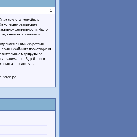
1
ейчас является семейным
Он успешно реализовал
 активной деятельности. Часто
лль, занимаясь хайкингом.
поделился с нами секретами
 Термин «хайкинг» происходит от
одолжительные маршруты по
ут занимать от 3 до 6 часов.
ки помогают отдохнуть от