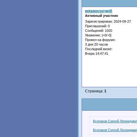
potapovsergei0
Активный участник
Зарегистрирован
: 2024-09-27
Приглашений:
0
Сообщений:
1020
Уважение:
[+0/-0]
Провел на форуме:
3 дня 20 часов
Последний визит:
Вчера 14:47:41
Страница:
1
Булгаков Сергей Леонидови
Булгаков Сергей Леонидови