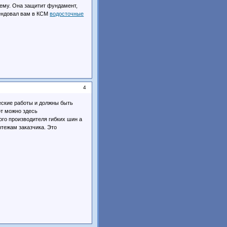
тему. Она защитит фундамент,
мендовал вам в КСМ
водосточные
4
еские работы и должны быть
от можно здесь
ого производителя гибких шин а
тежам заказчика. Это