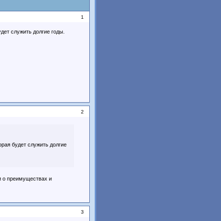
1
дет служить долгие годы.
2
орая будет служить долгие
и о преимуществах и
3