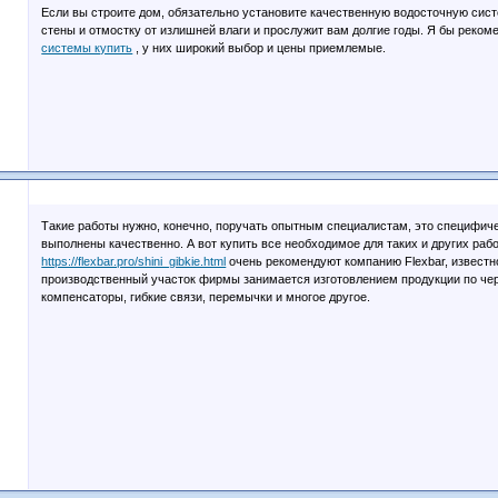
Если вы строите дом, обязательно установите качественную водосточную сис
стены и отмостку от излишней влаги и прослужит вам долгие годы. Я бы реко
системы купить
, у них широкий выбор и цены приемлемые.
Такие работы нужно, конечно, поручать опытным специалистам, это специфич
выполнены качественно. А вот купить все необходимое для таких и других раб
https://flexbar.pro/shini_gibkie.html
очень рекомендуют компанию Flexbar, известн
производственный участок фирмы занимается изготовлением продукции по чер
компенсаторы, гибкие связи, перемычки и многое другое.