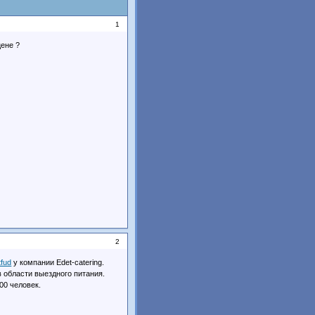
1
цене ?
2
tfud
у компании Edet-catering.
в области выездного питания.
00 человек.