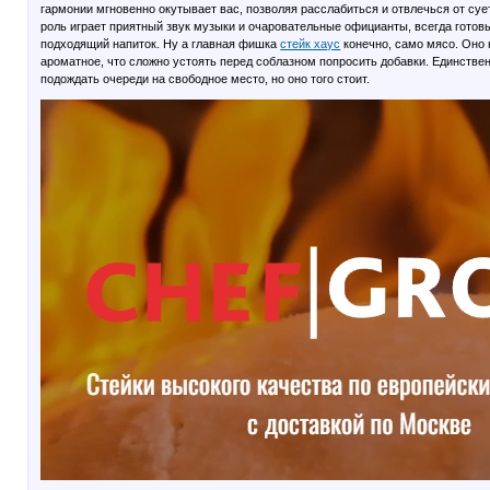
гармонии мгновенно окутывает вас, позволяя расслабиться и отвлечься от с
роль играет приятный звук музыки и очаровательные официанты, всегда готов
подходящий напиток. Ну а главная фишка
стейк хаус
конечно, само мясо. Оно 
ароматное, что сложно устоять перед соблазном попросить добавки. Единстве
подождать очереди на свободное место, но оно того стоит.