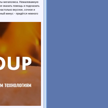
уеты мегаполиса. Немаловажную
ые оказать помощь и подсказать
настолько вкусное, сочное и
нный минус - придётся немного