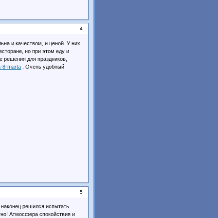
4
на и качеством, и ценой. У них
сторане, но при этом еду и
е решения для праздников,
a-8-marta
. Очень удобный
5
 наконец решился испытать
тно! Атмосфера спокойствия и