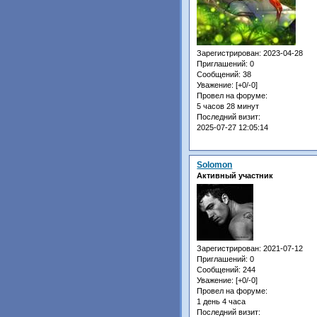
Зарегистрирован
: 2023-04-28
Приглашений:
0
Сообщений:
38
Уважение:
[+0/-0]
Провел на форуме:
5 часов 28 минут
Последний визит:
2025-07-27 12:05:14
Solomon
Активный участник
Зарегистрирован
: 2021-07-12
Приглашений:
0
Сообщений:
244
Уважение:
[+0/-0]
Провел на форуме:
1 день 4 часа
Последний визит: