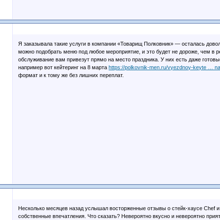
Я заказывала такие услуги в компании «Товарищ Полковник» — осталась доволь
можно подобрать меню под любое мероприятие, и это будет не дороже, чем в ре
обслуживание вам привезут прямо на место праздника. У них есть даже готовы
например вот кейтеринг на 8 марта
https://polkovnik-men.ru/vyezdnoy-keyte … n
формат и к тому же без лишних переплат.
Несколько месяцев назад услышал восторженные отзывы о стейк-хаусе Chef и
собственные впечатления. Что сказать? Невероятно вкусно и невероятно прия