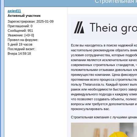
Строительная 
axied11
Активный участник
Зарегистрирован
: 2025-01-09
Приглашений:
0
Сообщений:
951
Уважение:
[+0/-0]
Провел на форуме:
5 дней 19 часов
Если вы находитесь в поиске надежной к
Последний визит:
настоятельно рекомендуем обратить вним
Вчера 14:59:18
условия сотрудничества, которые подро
компании является исключительное каче
современных строительных стандартов, 
положительными отзывами довольных кли
преимущество компании. Цена фиксируетс
протяжении всего процесса строительств
пользу Theiarussia.ru. Каждый проект в
рамок или необходимости быстрого завер
индивидуального подхода к каждому клие
что позволяет создавать объекты, полно
вопросы или требуется дополнительная и
проконсультировать вас.
Строительная компания с лучшими ценам