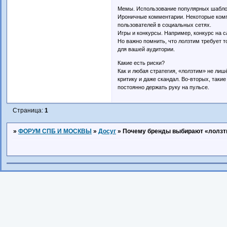
Мемы. Использование популярных шаблон
Ироничные комментарии. Некоторые комп
пользователей в социальных сетях.
Игры и конкурсы. Например, конкурс на 
Но важно помнить, что лолзтим требует 
для вашей аудитории.
Какие есть риски?
Как и любая стратегия, «лолзтим» не лиш
критику и даже скандал. Во-вторых, таки
постоянно держать руку на пульсе.
Страница:
1
»
ФОРУМ СПБ И МОСКВЫ
»
Досуг
»
Почему бренды выбирают «лолзти