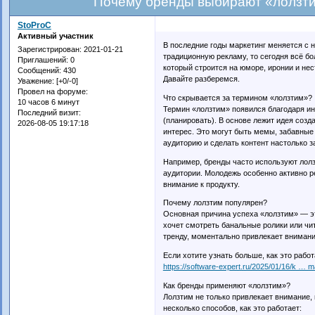
Почему бренды выбирают «лолзти
StoProC
Активный участник
В последние годы маркетинг меняется с 
Зарегистрирован
: 2021-01-21
традиционную рекламу, то сегодня всё б
Приглашений:
0
который строится на юморе, иронии и нес
Сообщений:
430
Давайте разберемся.
Уважение:
[+0/-0]
Провел на форуме:
Что скрывается за термином «лолзтим»?
10 часов 6 минут
Термин «лолзтим» появился благодаря инт
Последний визит:
(планировать). В основе лежит идея созд
2026-08-05 19:17:18
интерес. Это могут быть мемы, забавные
аудиторию и сделать контент настолько 
Например, бренды часто используют лолз
аудитории. Молодежь особенно активно 
внимание к продукту.
Почему лолзтим популярен?
Основная причина успеха «лолзтим» — э
хочет смотреть банальные ролики или чи
тренду, моментально привлекает внимани
Если хотите узнать больше, как это рабо
https://software-expert.ru/2025/01/16/k … m
Как бренды применяют «лолзтим»?
Лолзтим не только привлекает внимание, 
несколько способов, как это работает: