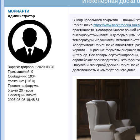
Инженерная доска о
МОРИАРТИ
Администратор
Выбор напольного покрытия — важный эт
ParketDocka
https://www.parketdocka.ru/ka
практичности. Благодаря многослойной ко
высокую устойчивость к деформациям, чт
температуры и влажности, включая систе
Ассортимент ParketDocka впечатляет: раз
чёрного — и разные форматы рисунков по
интерьер. Все товары сертифицированы,
европейских производителей, что гаранти
Покупка инженерной доски в ParketDocka 
Зарегистрирован
: 2020-03-31
долговечность и комфорт вашего дома.
Приглашений:
0
Сообщений:
1934
Уважение:
[+0/-0]
Провел на форуме:
5 дней 20 часов
Последний визит:
2026-08-05 19:45:31