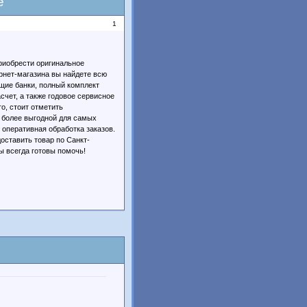
е
1
приобрести оригинальное
ернет-магазина вы найдете всю
щие банки, полный комплект
счет, а также годовое сервисное
о, стоит отметить
 более выгодной для самых
 оперативная обработка заказов.
оставить товар по Санкт-
ы всегда готовы помочь!