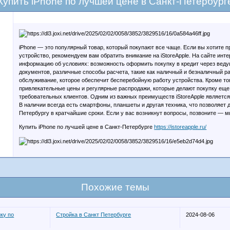
Купить iPhone по лучшей цене в Санкт-Петербург
iPhone — это популярный товар, который покупают все чаще. Если вы хотите 
устройство, рекомендуем вам обратить внимание на iStoreApple. На сайте инт
информацию об условиях: возможность оформить покупку в кредит через веду
документов, различные способы расчета, такие как наличный и безналичный ра
обслуживание, которое обеспечит бесперебойную работу устройства. Кроме тог
привлекательные цены и регулярные распродажи, которые делают покупку еще
требовательных клиентов. Одним из важных преимуществ iStoreApple является
В наличии всегда есть смартфоны, планшеты и другая техника, что позволяет д
Петербургу в кратчайшие сроки. Если у вас возникнут вопросы, позвоните — м
Купить iPhone по лучшей цене в Санкт-Петербурге
https://istoreapple.ru/
Похожие темы
ку по
Стройка в Санкт Петербурге
2024-08-06