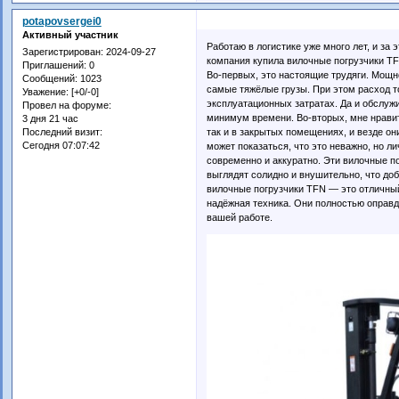
potapovsergei0
Активный участник
Работаю в логистике уже много лет, и за
Зарегистрирован
: 2024-09-27
компания купила вилочные погрузчики TF
Приглашений:
0
Во-первых, это настоящие трудяги. Мощн
Сообщений:
1023
самые тяжёлые грузы. При этом расход т
Уважение:
[+0/-0]
эксплуатационных затратах. Да и обслужи
Провел на форуме:
минимум времени. Во-вторых, мне нравит
3 дня 21 час
так и в закрытых помещениях, и везде он
Последний визит:
Сегодня 07:07:42
может показаться, что это неважно, но ли
современно и аккуратно. Эти вилочные п
выглядят солидно и внушительно, что доб
вилочные погрузчики TFN — это отличный
надёжная техника. Они полностью оправ
вашей работе.