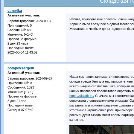
Складская т
vane4ka
Активный участник
Ребята, помогите мне советом, очень над
Зарегистрирован
: 2024-09-30
Хорошо было сразу все в одном месте за
Приглашений:
0
Желательно чтобы и цены недорогие был
Сообщений:
485
Уважение:
[+0/-0]
Провел на форуме:
2 дня 23 часа
Последний визит:
2026-08-04 11:43:02
potapovsergei0
Активный участник
Наша компания занимается производство
Зарегистрирован
: 2024-09-27
склада всегда был для нас приоритетным
Приглашений:
0
искать надежного поставщика, который м
Сообщений:
1023
наших партнеров посоветовал обратить вн
Уважение:
[+0/-0]
https://skladix.ru/
Сначала мы скептически 
Провел на форуме:
сопряжена с определенными рисками. Од
3 дня 21 час
магазина, мы приняли решение сделать з
Последний визит:
Сегодня 07:07:42
что также сыграло свою роль при выборе 
рекомендуем Skladix всем своим партнер
качество.