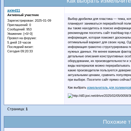
Как выбрать измельчит
axied11
Активный участник
Выбор дробилки для пластика — тема, кот
Зарегистрирован
: 2025-01-09
планирует заниматься переработкой пол
Приглашений:
0
вы также находитесь в поиске информац
Сообщений:
953
рекомендуем посетить сайт trashbag-top
Уважение:
[+0/-0]
информация, которая поможет доскональн
Провел на форуме:
оптимальный вариант для своих нужд. Од
5 дней 19 часов
информация грамотно структурирована по
Последний визит:
Сегодня 09:20:33
нужных данных. Не менее важным фактор
детальные описания конструктивных особ
оборудовании, их производительности и 
виды материалов можно перерабатывать с
какие производители пользуются доверием
актуальными ценами, сравнить популярны
при выборе. Посетите сайт прямо сейчас!
Как выбрать
измельчитель для полимеро
Страница:
1
Похожие 