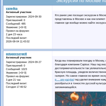
Экскурсии по Москве н
vane4ka
Активный участник
Кто ранее уже посещал экскурсии в Москв
Зарегистрирован
: 2024-09-30
представлены в Москве и как они влияют
Приглашений:
0
главное где вообще можно найти экскурс
Сообщений:
485
Уважение:
[+0/-0]
Провел на форуме:
2 дня 23 часа
Последний визит:
2026-08-04 11:43:02
potapovsergei0
Активный участник
Когда мы планировали поездку в Москву,
Зарегистрирован
: 2024-09-27
благодаря компании Captour. Наш гид ока
Приглашений:
0
достопримечательности так увлекательно
Сообщений:
1023
Красную площадь, увидели величественны
Уважение:
[+0/-0]
галерея. Но самое главное во время экс
Провел на форуме:
p … om-yazyke/
гид уделил внимание кажд
3 дня 21 час
разобраться в тонкостях русской культу
Последний визит:
Сегодня 17:46:52
запоминающейся.