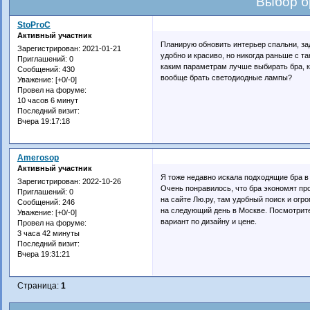
Выбор б
StoProC
Активный участник
Планирую обновить интерьер спальни, за
Зарегистрирован
: 2021-01-21
удобно и красиво, но никогда раньше с т
Приглашений:
0
каким параметрам лучше выбирать бра, к
Сообщений:
430
вообще брать светодиодные лампы?
Уважение:
[+0/-0]
Провел на форуме:
10 часов 6 минут
Последний визит:
Вчера 19:17:18
Amerosop
Активный участник
Я тоже недавно искала подходящие бра в 
Зарегистрирован
: 2022-10-26
Очень понравилось, что бра экономят пр
Приглашений:
0
на сайте Лю.ру, там удобный поиск и огр
Сообщений:
246
на следующий день в Москве. Посмотрите
Уважение:
[+0/-0]
вариант по дизайну и цене.
Провел на форуме:
3 часа 42 минуты
Последний визит:
Вчера 19:31:21
Страница:
1