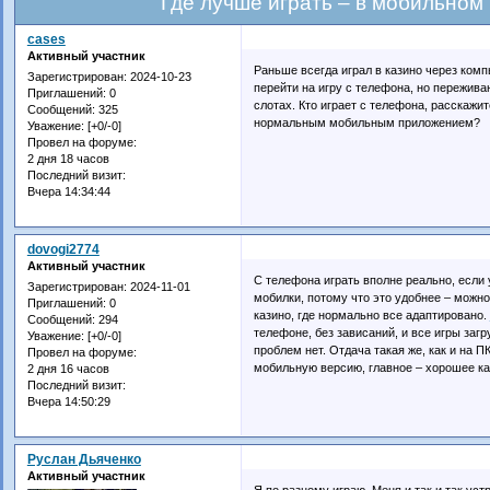
Где лучше играть – в мобильном
cases
Активный участник
Раньше всегда играл в казино через комп
Зарегистрирован
: 2024-10-23
перейти на игру с телефона, но пережива
Приглашений:
0
слотах. Кто играет с телефона, расскажит
Сообщений:
325
нормальным мобильным приложением?
Уважение:
[+0/-0]
Провел на форуме:
2 дня 18 часов
Последний визит:
Вчера 14:34:44
dovogi2774
Активный участник
С телефона играть вполне реально, если 
Зарегистрирован
: 2024-11-01
мобилки, потому что это удобнее – можно
Приглашений:
0
казино, где нормально все адаптировано.
Сообщений:
294
телефоне, без зависаний, и все игры загр
Уважение:
[+0/-0]
проблем нет. Отдача такая же, как и на П
Провел на форуме:
мобильную версию, главное – хорошее ка
2 дня 16 часов
Последний визит:
Вчера 14:50:29
Руслан Дьяченко
Активный участник
Я по разному играю. Меня и так и так уст