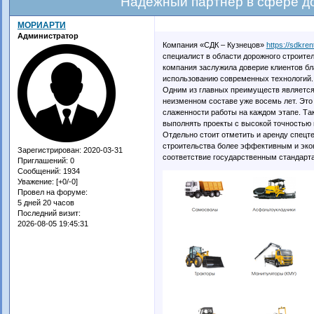
Надежный партнер в сфере д
МОРИАРТИ
Администратор
Компания «СДК – Кузнецов»
https://sdkre
специалист в области дорожного строите
компания заслужила доверие клиентов б
использованию современных технологий.
Одним из главных преимуществ является
неизменном составе уже восемь лет. Это
слаженности работы на каждом этапе. Так
выполнять проекты с высокой точностью 
Отдельно стоит отметить и аренду спецт
строительства более эффективным и эко
Зарегистрирован
: 2020-03-31
соответствие государственным стандарт
Приглашений:
0
Сообщений:
1934
Уважение:
[+0/-0]
Провел на форуме:
5 дней 20 часов
Последний визит:
2026-08-05 19:45:31