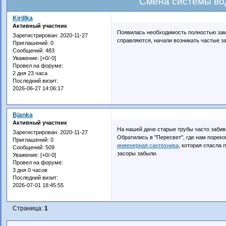
Смена системы во
Kirillka
Активный участник
Появилась необходимость полностью зам
Зарегистрирован
: 2020-11-27
справляются, начали возникать частые за
Приглашений:
0
Сообщений:
483
Уважение:
[+0/-0]
Провел на форуме:
2 дня 23 часа
Последний визит:
2026-06-27 14:06:17
Bjanka
Активный участник
На нашей даче старые трубы часто забив
Зарегистрирован
: 2020-11-27
Обратились в "Пересвет", где нам порек
Приглашений:
0
инженерная сантехника
, которая спасла 
Сообщений:
509
засоры забыли.
Уважение:
[+0/-0]
Провел на форуме:
3 дня 0 часов
Последний визит:
2026-07-01 18:45:55
Страница:
1