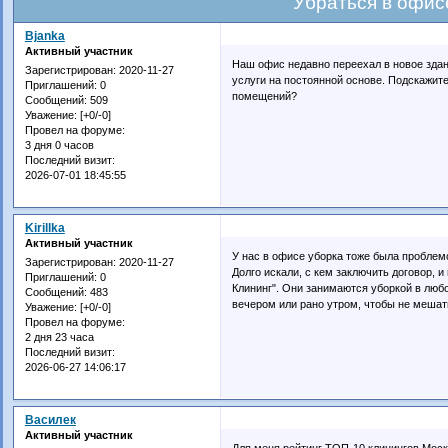
Убраться в офис
Bjanka
Активный участник
Наш офис недавно переехал в новое здан
Зарегистрирован
: 2020-11-27
услуги на постоянной основе. Подскажит
Приглашений:
0
помещений?
Сообщений:
509
Уважение:
[+0/-0]
Провел на форуме:
3 дня 0 часов
Последний визит:
2026-07-01 18:45:55
Kirillka
Активный участник
У нас в офисе уборка тоже была проблем
Зарегистрирован
: 2020-11-27
Долго искали, с кем заключить договор, и
Приглашений:
0
Клининг". Они занимаются уборкой в любо
Сообщений:
483
вечером или рано утром, чтобы не мешат
Уважение:
[+0/-0]
Провел на форуме:
2 дня 23 часа
Последний визит:
2026-06-27 14:06:17
Василек
Активный участник
Для меня рейтинг ТОП-10 клинингов Мос