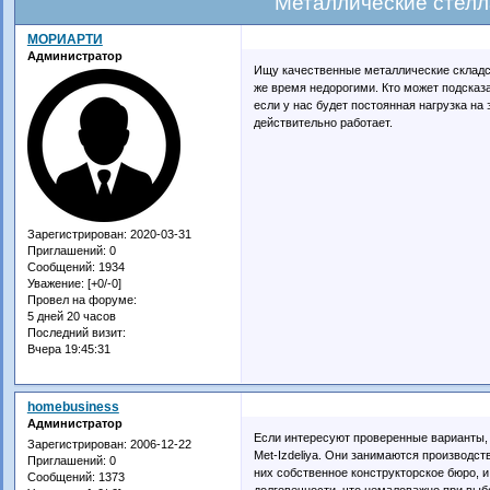
Металлические стелл
МОРИАРТИ
Администратор
Ищу качественные металлические складск
же время недорогими. Кто может подсказа
если у нас будет постоянная нагрузка на 
действительно работает.
Зарегистрирован
: 2020-03-31
Приглашений:
0
Сообщений:
1934
Уважение:
[+0/-0]
Провел на форуме:
5 дней 20 часов
Последний визит:
Вчера 19:45:31
homebusiness
Администратор
Если интересуют проверенные варианты,
Зарегистрирован
: 2006-12-22
Met-Izdeliya. Они занимаются производс
Приглашений:
0
них собственное конструкторское бюро, и
Сообщений:
1373
долговечности, что немаловажно при выбо